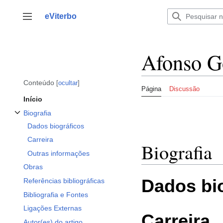
Saltar
para
eViterbo
Alternar barra lateral
o
conteúdo
Afonso G
Conteúdo
ocultar
Página
Discussão
Início
Biografia
Alternar a subsecção Biografia
Dados biográficos
Carreira
Biografia
Outras informações
Obras
Dados bi
Referências bibliográficas
Bibliografia e Fontes
Ligações Externas
Carreira
Autor(es) do artigo