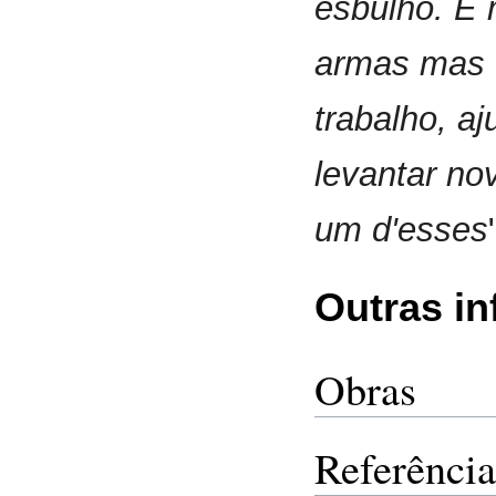
esbulho. E 
armas mas 
trabalho, a
levantar no
um d'esses
Outras i
Obras
Referência