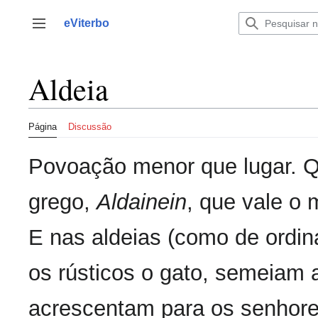
Saltar
para
eViterbo
Alternar barra lateral
o
conteúdo
Aldeia
Página
Discussão
Povoação menor que lugar. Q
grego,
Aldainein
, que vale o
E nas aldeias (como de ordiná
os rústicos o gato, semeiam a
acrescentam para os senhore