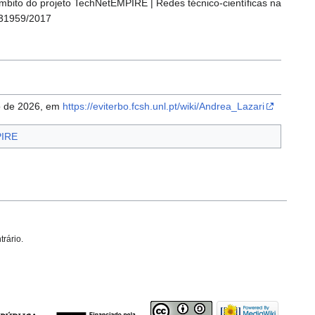
mbito do projeto TechNetEMPIRE | Redes técnico-científicas na
/31959/2017
to de 2026, em
https://eviterbo.fcsh.unl.pt/wiki/Andrea_Lazari
PIRE
trário.