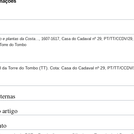
rmações
o e plantas da Costa..
., 1607-1617, Casa do Cadaval nº 29, PT/TT/CCDV/29, I
 Torre do Tombo
l da Torre do Tombo (TT). Cota: Casa do Cadaval nº 29, PT/TT/CCDV
ternas
 artigo
nto