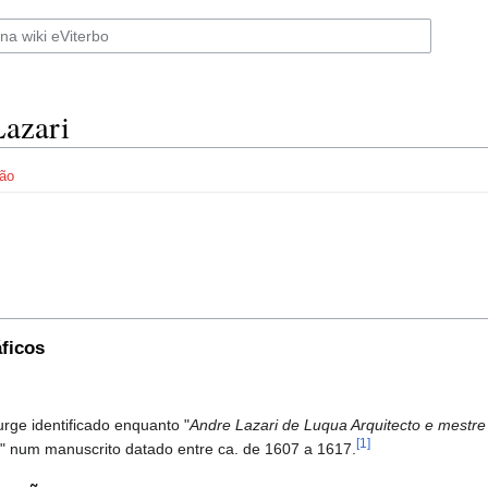
azari
ão
ficos
rge identificado enquanto "
Andre Lazari de Luqua Arquitecto e mestre 
[1]
" num manuscrito datado entre ca. de 1607 a 1617.