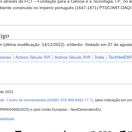
s através da FCT – Fundação para a Ciência e a Tecnologia, I.P., no â
biente construído no Império português (1647-1871) PTDC/ART-DAQ
tigo
i (última modificação: 14/12/2022).
eViterbo
. Visitado em 07 de agos
ssoas
Activos Século XVI
Activos Século XVII
Índia
TechNetEM
 de 2022.
AM - Centro de Humanidades (eISBN: 978-989-8492-77-7)
, salvo indicação em con
UID/PRR/04666/2025) e pela União Europeia – NextGenerationEU.
abilidade