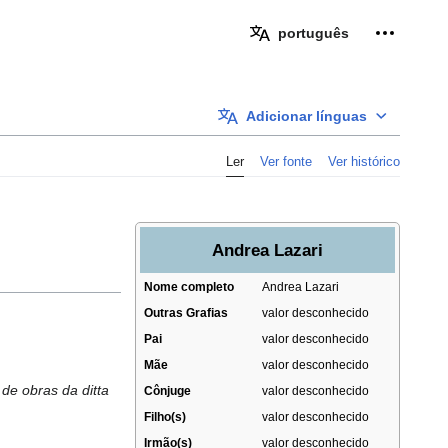
Ferramen
português
Adicionar línguas
Ler
Ver fonte
Ver histórico
Andrea Lazari
Nome completo
Andrea Lazari
Outras Grafias
valor desconhecido
Pai
valor desconhecido
Mãe
valor desconhecido
de obras da ditta
Cônjuge
valor desconhecido
Filho(s)
valor desconhecido
Irmão(s)
valor desconhecido