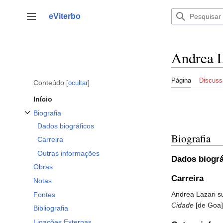
Saltar
para
eViterbo
Alternar barra lateral
o
conteúdo
Andrea L
Página
Discuss
Conteúdo
ocultar
Início
Biografia
Alternar a subsecção Biografia
Dados biográficos
Biografia
Carreira
Outras informações
Dados biográ
Obras
Carreira
Notas
Andrea Lazari su
Fontes
Cidade
[de Goa]
Bibliografia
Ligações Externas