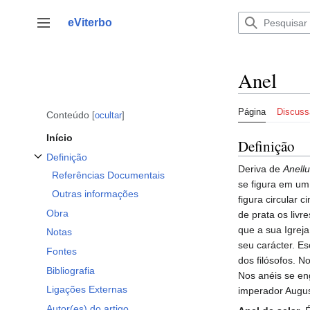
Saltar
para
eViterbo
Alternar barra lateral
o
conteúdo
Anel
Página
Discuss
Conteúdo
ocultar
Início
Definição
Definição
Alternar a subsecção Definição
Deriva de
Anell
Referências Documentais
se figura em um
Outras informações
figura circular 
Obra
de prata os liv
que a sua Igrej
Notas
seu carácter. Es
Fontes
dos filósofos. 
Bibliografia
Nos anéis se en
Ligações Externas
imperador August
Autor(es) do artigo