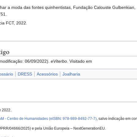
r a moda das fontes quinhentistas, Fundação Calouste Gulbenkian, P
751.
ia FCT, 2022.
tigo
 modificação: 06/09/2022).
eViterbo
. Visitado em
ossário
DRESS
Acessórios
Joalharia
e 2022.
AM - Centro de Humanidades (eISBN: 978-989-8492-77-7)
, salvo indicação em con
UID/PRR/04666/2025) e pela União Europeia – NextGenerationEU.