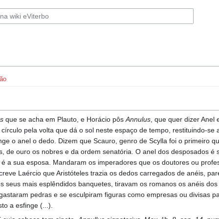
ão
us
que se acha em Plauto, e Horácio pôs
Annulus
, que quer dizer Anel
 círculo pela volta que dá o sol neste espaço de tempo, restituindo-
cinge o anel o dedo. Dizem que Scauro, genro de Scylla foi o primeiro 
res, de ouro os nobres e da ordem senatória. O anel dos desposados é 
a é a sua esposa. Mandaram os imperadores que os doutores ou profess
creve Laércio que Aristóteles trazia os dedos carregados de anéis, pa
Nos seus mais esplêndidos banquetes, tiravam os romanos os anéis dos
gastaram pedras e se esculpiram figuras como empresas ou divisas par
o a esfinge (...).