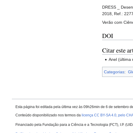
DRESS _ Desenha
2018, Ref.: 227
Verão com Ciênc
DOI
Citar este ar
Anel (última
Categorias
:
Gl
Esta página foi editada pela última vez às 09h26min de 6 de setembro d
Conteúdo disponibilizado nos termos da
licença CC BY-SA 4.0, pelo CH
Financiado pela Fundação para a Ciência e a Tecnologia (FCT), I.P. (