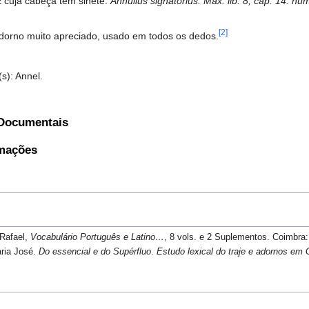
É cuja cabeça tem sinete.
Annullus signatorius. Max. lib. 8, cap. 14. nu
[2]
dorno muito apreciado, usado em todos os dedos.
(s): Annel.
 Documentais
rmações
 Rafael,
Vocabulário Português e Latino…
, 8 vols. e 2 Suplementos. Coimbra
aria José.
Do essencial e do Supérfluo
.
Estudo lexical do traje e adornos em G