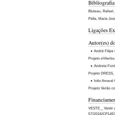
Bibliografia
Bluteau, Rafael
Palla, Maria Jos
Ligações Ex
Autor(es) do
André Filipe 
Projeto eViter
Andreia Font
Projeto DRESS,
Inês Amaral 
Projeto Verão c
Financiame
VESTE _ Vestir a
57/2016/CP145