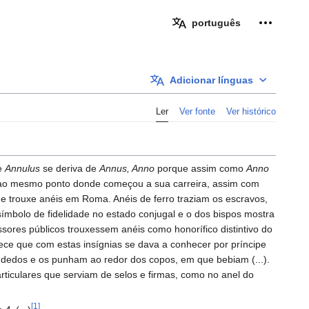
Ferramen
português
Adicionar línguas
Ler
Ver fonte
Ver histórico
 e
Annulus
se deriva de
Annus, Anno
porque assim como
Anno
se ao mesmo ponto donde começou a sua carreira, assim com
que trouxe anéis em Roma. Anéis de ferro traziam os escravos,
símbolo de fidelidade no estado conjugal e o dos bispos mostra
ores públicos trouxessem anéis como honorífico distintivo do
rece que com estas insígnias se dava a conhecer por príncipe
 dedos e os punham ao redor dos copos, em que bebiam (...).
ticulares que serviam de selos e firmas, como no anel do
[1]