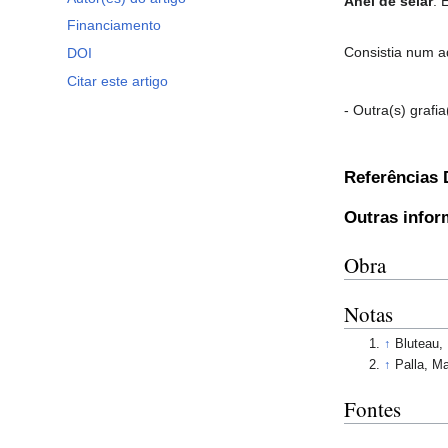
Anel de selar
. 
Financiamento
Consistia num a
DOI
Citar este artigo
- Outra(s) grafia
Referências
Outras info
Obra
Notas
↑
Bluteau,
↑
Palla, M
Fontes