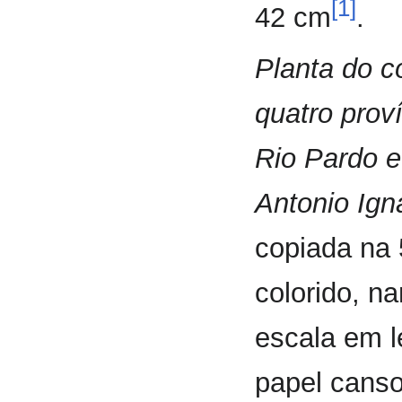
[1]
42 cm
.
Planta do c
quatro prov
Rio Pardo e
Antonio Ign
copiada na 
colorido, na
escala em l
papel canso