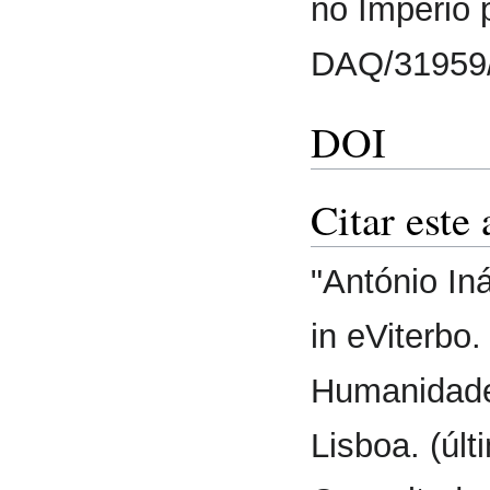
no Império
DAQ/31959
DOI
Citar este 
"António In
in eViterbo
Humanidade
Lisboa. (úl