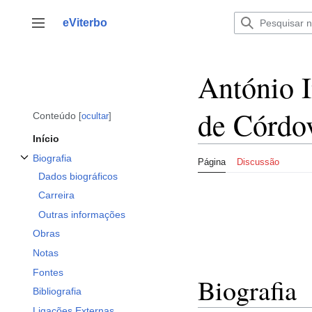
Saltar
para
eViterbo
Alternar barra lateral
o
conteúdo
António 
de Córdo
Conteúdo
ocultar
Início
Biografia
Página
Discussão
Alternar a subsecção Biografia
Dados biográficos
Carreira
Outras informações
Obras
Notas
Fontes
Biografia
Bibliografia
Ligações Externas