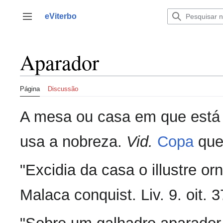
Saltar
para
eViterbo
Alternar barra lateral
o
conteúdo
Aparador
Página
Discussão
A mesa ou casa em que está 
usa a nobreza.
Vid.
Copa
que
"Excidia da casa o illustre or
Malaca conquist. Liv. 9. oit. 3