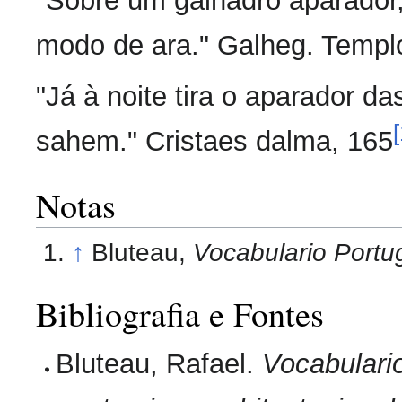
"Sobre um galhadro aparador, 
modo de ara." Galheg. Templo
"Já à noite tira o aparador da
[
sahem." Cristaes dalma, 165
Notas
↑
Bluteau,
Vocabulario Portug
Bibliografia e Fontes
Bluteau, Rafael.
Vocabulario