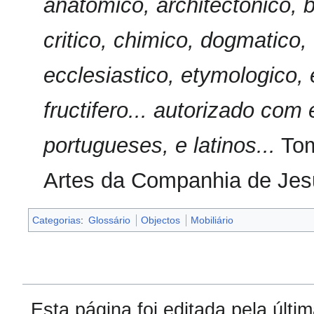
anatomico, architectonico, b
critico, chimico, dogmatico, 
ecclesiastico, etymologico, 
fructifero... autorizado co
portugueses, e latinos...
Tom
Artes da Companhia de Jes
Categorias
:
Glossário
Objectos
Mobiliário
Esta página foi editada pela últ