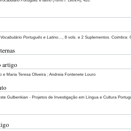
Vocabulario Portuguez e latino
(Tomo I: Letra A), 420.
,
Vocabulário Português e Latino…
, 8 vols. e 2 Suplementos. Coimbra:
ternas
 artigo
o e Maria Teresa Oliveira ; Andreia Fontenete Louro
nto
te Gulbenkian - Projetos de Investigação em Língua e Cultura Portug
tigo