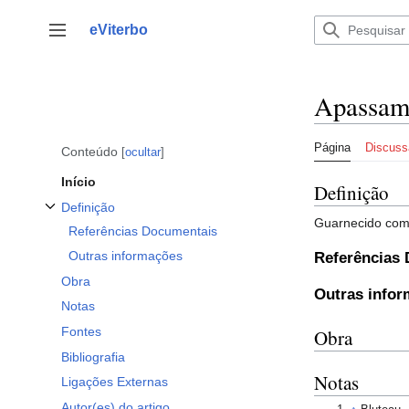
Saltar
para
eViterbo
Alternar barra lateral
o
conteúdo
Apassam
Página
Discuss
Conteúdo
ocultar
Início
Definição
Definição
Alternar a subsecção Definição
Guarnecido co
Referências Documentais
Outras informações
Referências
Obra
Outras info
Notas
Fontes
Obra
Bibliografia
Notas
Ligações Externas
Autor(es) do artigo