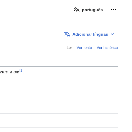
Ferramen
português
Adicionar línguas
Ler
Ver fonte
Ver histórico
[1]
inctus, a um
.