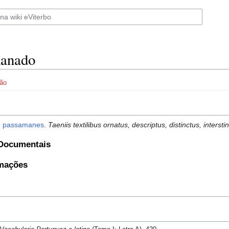
anado
ão
m
passamanes
.
Taeniis textilibus ornatus, descriptus, distinctus, interst
 Documentais
rmações