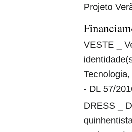
Projeto Ver
Financiam
VESTE _ Ves
identidade(
Tecnologia,
- DL 57/20
DRESS _ De
quinhentist