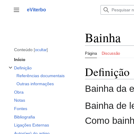
Saltar
para
eViterbo
Alternar barra lateral
o
conteúdo
Bainha
Conteúdo
ocultar
Página
Discussão
Início
Definição
Definição
Alternar a subsecção Definição
Referências documentais
Outras informações
Bainha da 
Obra
Notas
Bainha de 
Fontes
Bibliografia
Como bainha
Ligações Externas
Autor(es) do artigo