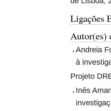
de Lisboa, 
Ligações 
Autor(es) 
Andreia Fo
à investig
Projeto DR
Inês Amara
investigaç