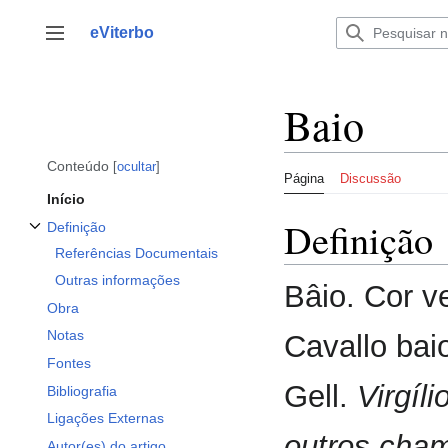
Saltar
para
eViterbo
Alternar barra lateral
o
conteúdo
Baio
Conteúdo
ocultar
Página
Discussão
Início
Definição
Definição
Alternar a subsecção Definição
Referências Documentais
Outras informações
Bâio. Cor v
Obra
Notas
Cavallo bai
Fontes
Gell.
Virgíl
Bibliografia
Ligações Externas
outros cha
Autor(es) do artigo