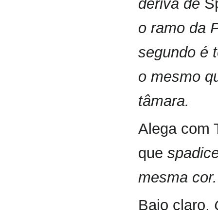
deriva de
S
o ramo da P
segundo é 
o mesmo q
tâmara.
Alega com T
que
spadic
mesma cor.
Baio claro.