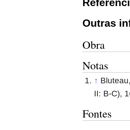
Referênc
Outras i
Obra
Notas
↑
Bluteau
II: B-C), 1
Fontes