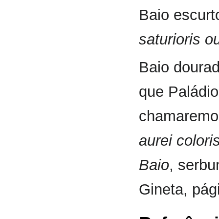
Baio escurt
saturioris o
Baio dourad
que Paládi
chamaremos
aurei colori
Baio
, serbu
Gineta, pág