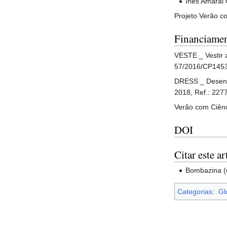
Inês Amaral 
Projeto Verão c
Financiame
VESTE _ Vestir a
57/2016/CP145
DRESS _ Desenha
2018, Ref.: 227
Verão com Ciênc
DOI
Citar este ar
Bombazina (ú
Categorias
:
Gl