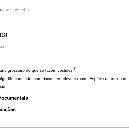
na
ão
[1]
no grosseiro de que se fazem vestidos
.
 algodão canelado, com riscas em relevo e rasas. Espécie de tecido de
elé.
 documentais
rmações