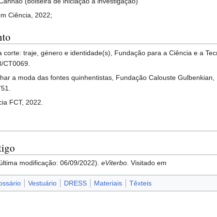
Canhão (bolseira de iniciação à investigação)
om Ciência, 2022;
nto
 corte: traje, género e identidade(s), Fundação para a Ciência e a Tecn
3/CT0069.
r a moda das fontes quinhentistas, Fundação Calouste Gulbenkian, P
751.
ia FCT, 2022.
tigo
ltima modificação: 06/09/2022).
eViterbo
. Visitado em
ossário
Vestuário
DRESS
Materiais
Têxteis