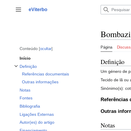
Saltar
para
eViterbo
Alternar barra lateral
o
conteúdo
Bombazi
Página
Discuss
Conteúdo
ocultar
Início
Definição
Definição
Alternar a subsecção Definição
Um género de pa
Referências documentais
Tecido de lã ou
Outras informações
Sinónimo(s): cot
Notas
Fontes
Referências
Bibliografia
Outras info
Ligações Externas
Autor(es) do artigo
Notas
Financiamento