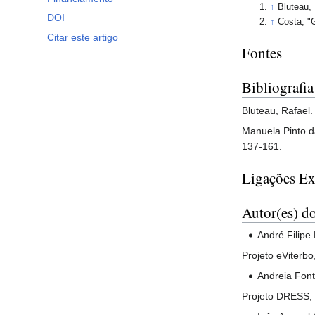
↑
Bluteau,
DOI
↑
Costa, "G
Citar este artigo
Fontes
Bibliografia
Bluteau, Rafael
Manuela Pinto da
137-161.
Ligações Ex
Autor(es) do
André Filipe 
Projeto eViter
Andreia Font
Projeto DRESS,