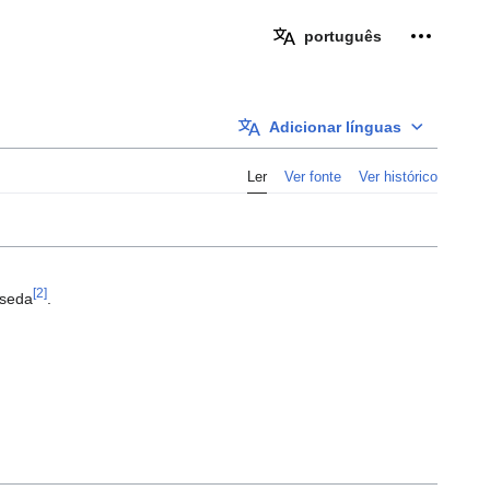
Ferramen
português
Adicionar línguas
Ler
Ver fonte
Ver histórico
[2]
 seda
.