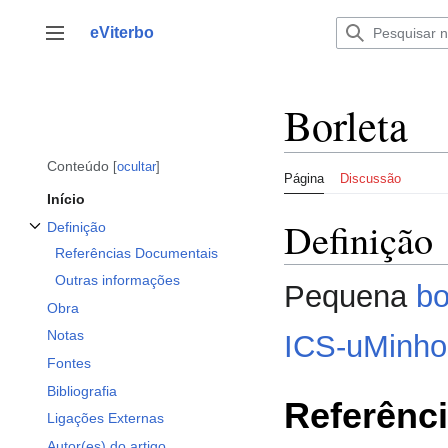
Saltar
para
eViterbo
Alternar barra lateral
o
conteúdo
Borleta
Conteúdo
ocultar
Página
Discussão
Início
Definição
Definição
Alternar a subsecção Definição
Referências Documentais
Outras informações
Pequena
bo
Obra
Notas
ICS-uMinho
Fontes
Bibliografia
Referênc
Ligações Externas
Autor(es) do artigo