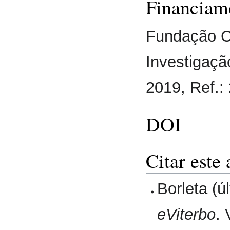
Financiam
Fundação Ca
Investigaçã
2019, Ref.:
DOI
Citar este 
Borleta (ú
eViterbo
.