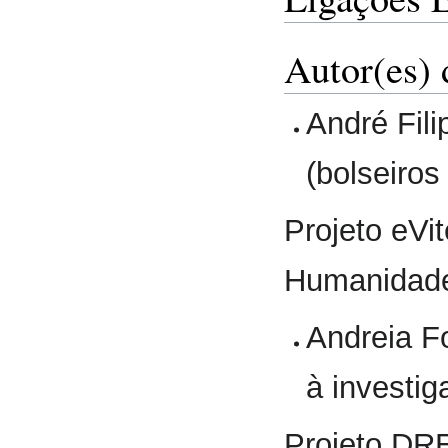
Autor(es) 
André Fili
(bolseiros
Projeto eVi
Humanidad
Andreia Fo
à investig
Projeto DR