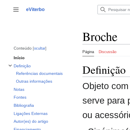
Saltar
para
eViterbo
Alternar barra lateral
o
conteúdo
Broche
Conteúdo
ocultar
Página
Discussão
Início
Definição
Definição
Alternar a subsecção Definição
Referências documentais
Outras informações
Objeto com 
Notas
Fontes
serve para 
Bibliografia
ou acessóri
Ligações Externas
Autor(es) do artigo
Financiamento