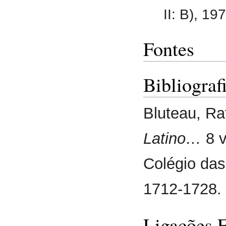
II: B), 197
Fontes
Bibliograf
Bluteau, Ra
Latino…
8 v
Colégio das
1712-1728.
Ligações 