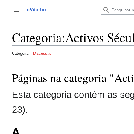
Saltar
para
eViterbo
Alternar barra lateral
o
conteúdo
Categoria
:
Activos Sécu
Categoria
Discussão
Páginas na categoria "Act
Esta categoria contém as seg
23).
A