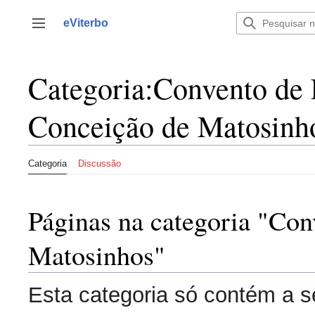
Saltar
para
eViterbo
Alternar barra lateral
o
conteúdo
Categoria
:
Convento de 
Conceição de Matosinh
Categoria
Discussão
Páginas na categoria "Con
Matosinhos"
Esta categoria só contém a s