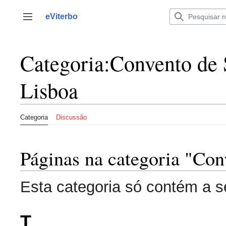
Saltar
para
eViterbo
Alternar barra lateral
o
conteúdo
Categoria
:
Convento de 
Lisboa
Categoria
Discussão
Páginas na categoria "Con
Esta categoria só contém a s
T