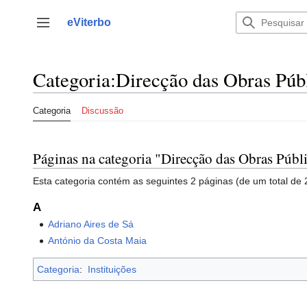
Saltar
para
eViterbo
Alternar barra lateral
o
conteúdo
Categoria
:
Direcção das Obras Públ
Categoria
Discussão
Páginas na categoria "Direcção das Obras Públ
Esta categoria contém as seguintes 2 páginas (de um total de 
A
Adriano Aires de Sá
António da Costa Maia
Categoria
:
Instituições