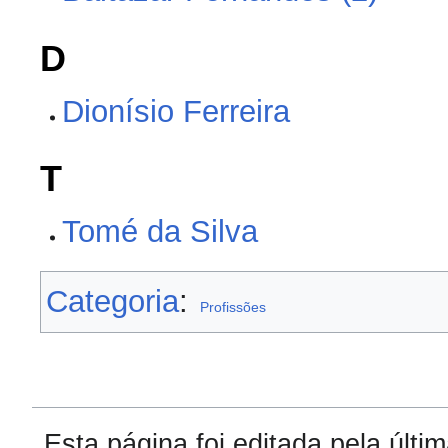
D
Dionísio Ferreira
T
Tomé da Silva
Categoria
:
Profissões
Esta página foi editada pela últ