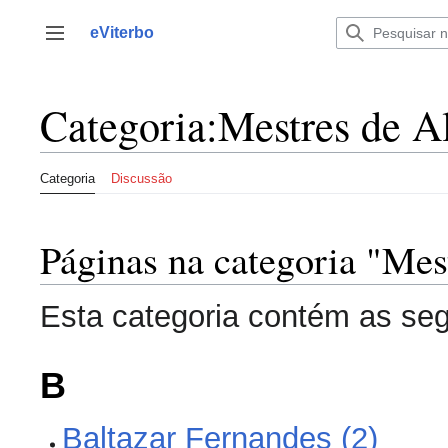
Saltar
para
eViterbo
Alternar barra lateral
o
conteúdo
Categoria
:
Mestres de A
Categoria
Discussão
Páginas na categoria "Mes
Esta categoria contém as segu
B
Baltazar Fernandes (2)