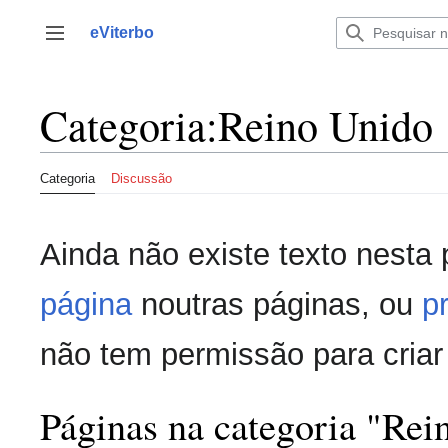
Saltar
para
eViterbo
Alternar barra lateral
o
conteúdo
Categoria
:
Reino Unido
Categoria
Discussão
Ainda não existe texto nesta
página
noutras páginas, ou
p
não tem permissão para criar
Páginas na categoria "Rei