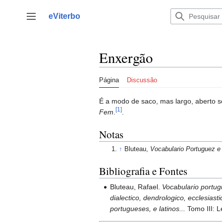
Saltar
para
eViterbo
Alternar barra lateral
o
conteúdo
Enxergão
Página
Discussão
É a modo de saco, mas largo, aberto s
[1]
Fem
.
.
Notas
↑
Bluteau,
Vocabulario Portuguez e 
Bibliografia e Fontes
Bluteau, Rafael.
Vocabulario portugu
dialectico, dendrologico, ecclesiast
portugueses, e latinos...
Tomo III: 