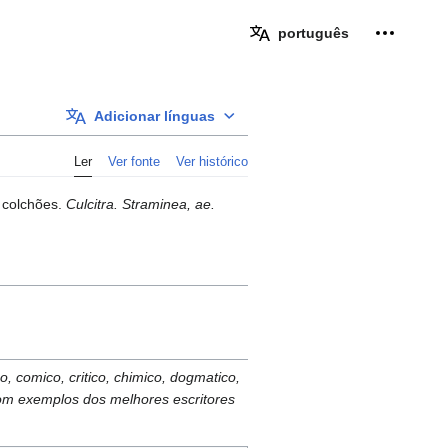
Ferramen
português
Adicionar línguas
Ler
Ver fonte
Ver histórico
 colchões.
Culcitra. Straminea, ae.
co, comico, critico, chimico, dogmatico,
o com exemplos dos melhores escritores
.