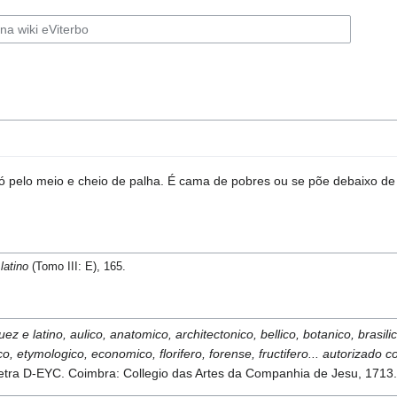
ó pelo meio e cheio de palha. É cama de pobres ou se põe debaixo de
latino
(Tomo III: E), 165.
ez e latino, aulico, anatomico, architectonico, bellico, botanico, brasili
ico, etymologico, economico, florifero, forense, fructifero... autorizad
Letra D-EYC. Coimbra: Collegio das Artes da Companhia de Jesu, 1713