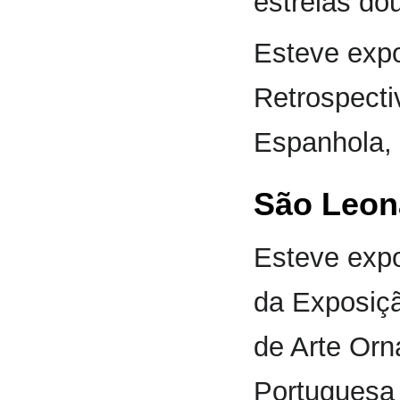
estrelas do
Esteve exp
Retrospecti
Espanhola,
São Leon
Esteve expo
da Exposiçã
de Arte Orn
Portuguesa