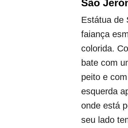
São Jeró
Estátua de 
faiança esm
colorida. C
bate com u
peito e co
esquerda ap
onde está 
seu lado te