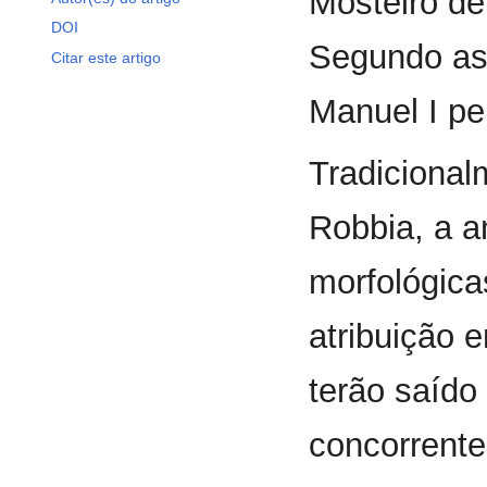
Mosteiro de
DOI
Segundo as 
Citar este artigo
Manuel I pel
Tradicional
Robbia, a a
morfológica
atribuição 
terão saído 
concorrente