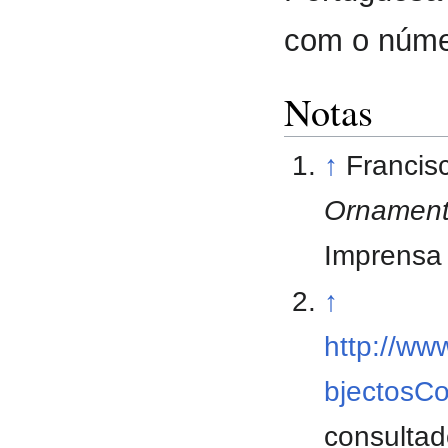
com o núme
Notas
↑
Francis
Ornament
Imprensa 
↑
http://ww
bjectosC
consultad