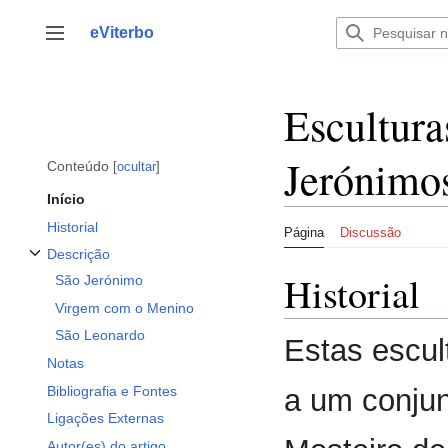
Saltar
para
eViterbo
Alternar barra lateral
o
conteúdo
Escultura
Jerónimo
Conteúdo
ocultar
Início
Historial
Página
Discussão
Descrição
Alternar a subsecção Descrição
Historial
São Jerónimo
Virgem com o Menino
São Leonardo
Estas escul
Notas
Bibliografia e Fontes
a um conjun
Ligações Externas
Autor(es) do artigo