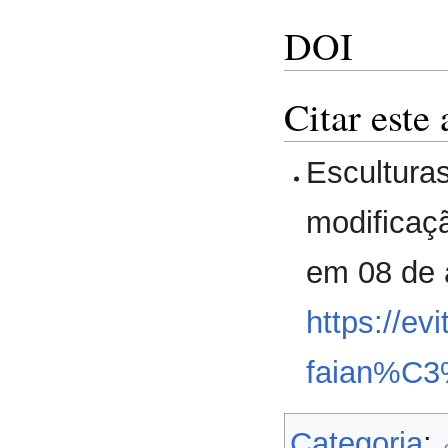
DOI
Citar este 
Escultura
modificaç
em 08 de 
https://ev
faian%C
Categoria
: