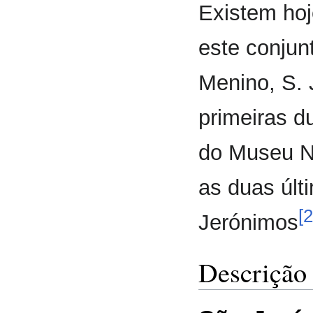
Existem hoj
este conjun
Menino, S. 
primeiras d
do Museu Na
as duas últ
[2
Jerónimos
Descrição