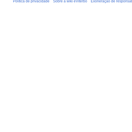
Política de privacidade
Sobre a wiki eViterbo
Exoneração de responsab