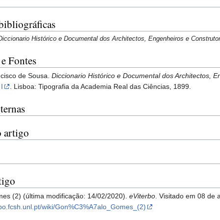
bibliográficas
Diccionario Histórico e Documental dos Architectos, Engenheiros e Construto
 e Fontes
ncisco de Sousa.
Diccionario Histórico e Documental dos Architectos, 
 I
. Lisboa: Tipografia da Academia Real das Ciências, 1899.
ternas
 artigo
tigo
s (2) (última modificação: 14/02/2020).
eViterbo
. Visitado em 08 de
erbo.fcsh.unl.pt/wiki/Gon%C3%A7alo_Gomes_(2)