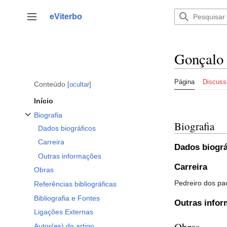
Saltar
para
eViterbo
Alternar barra lateral
o
conteúdo
Gonçalo
Página
Discuss
Conteúdo
ocultar
Início
Biografia
Biografia
Alternar a subsecção Biografia
Dados biográficos
Carreira
Dados biográ
Outras informações
Carreira
Obras
Pedreiro dos pa
Referências bibliográficas
Bibliografia e Fontes
Outras info
Ligações Externas
Obras
Autor(es) do artigo