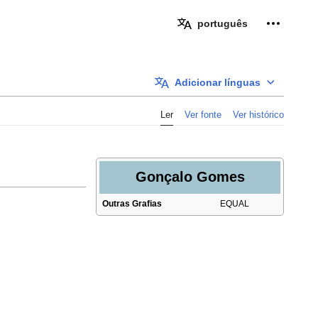
Ferramen
português
Adicionar línguas
Ler
Ver fonte
Ver histórico
Gonçalo Gomes
Outras Grafias
EQUAL