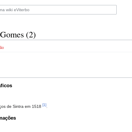
 Gomes (2)
ão
ficos
[1]
ços de Sintra em 1518
.
rmações