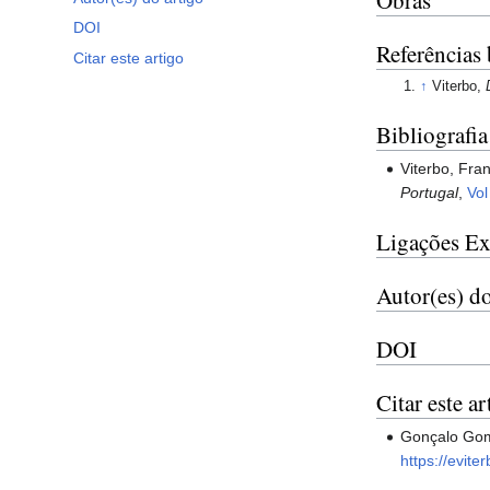
DOI
Referências 
Citar este artigo
↑
Viterbo,
Bibliografia
Viterbo, Fra
Portugal
,
Vol
Ligações Ex
Autor(es) do
DOI
Citar este ar
Gonçalo Gome
https://evit