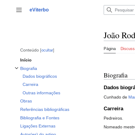
Saltar
para
eViterbo
Alternar barra lateral
o
conteúdo
João Rod
Página
Discuss
Conteúdo
ocultar
Início
Biografia
Biografia
Alternar a subsecção Biografia
Dados biográficos
Carreira
Dados biográ
Outras informações
Cunhado de
Ma
Obras
Carreira
Referências bibliográficas
Bibliografia e Fontes
Pedreiros.
Ligações Externas
Nomeado mestre 
Autor(es) do artigo