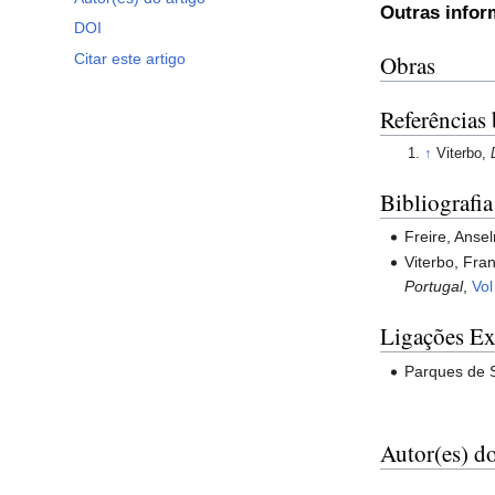
Outras info
DOI
Citar este artigo
Obras
Referências 
↑
Viterbo,
Bibliografia
Freire, Ans
Viterbo, Fra
Portugal
,
Vol
Ligações Ex
Parques de S
Autor(es) do