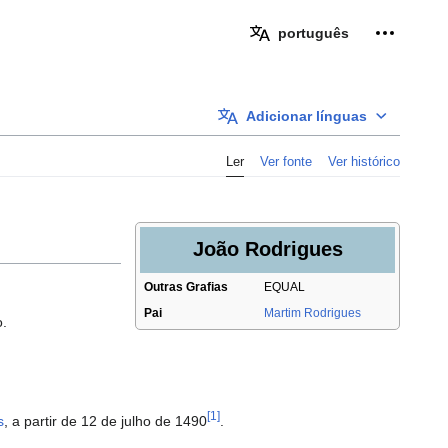
Ferramen
português
Adicionar línguas
Ler
Ver fonte
Ver histórico
João Rodrigues
Outras Grafias
EQUAL
Pai
Martim Rodrigues
.
[1]
s
, a partir de 12 de julho de 1490
.