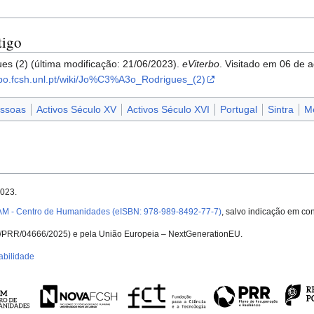
tigo
es (2) (última modificação: 21/06/2023).
eViterbo
. Visitado em 06 de 
erbo.fcsh.unl.pt/wiki/Jo%C3%A3o_Rodrigues_(2)
ssoas
Activos Século XV
Activos Século XVI
Portugal
Sintra
Me
2023.
AM - Centro de Humanidades (eISBN: 978-989-8492-77-7)
, salvo indicação em con
UID/PRR/04666/2025) e pela União Europeia – NextGenerationEU.
abilidade