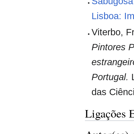
Sabugosa
Lisboa: I
Viterbo, 
Pintores 
estrangei
Portugal.
L
das Ciênc
Ligações 