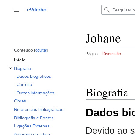
Saltar
para
eViterbo
Alternar barra lateral
o
conteúdo
Johane
Conteúdo
ocultar
Página
Discussão
Início
Biografia
Alternar a subsecção Biografia
Dados biográficos
Carreira
Biografia
Outras informações
Obras
Dados bi
Referências bibliográficas
Bibliografia e Fontes
Ligações Externas
Devido ao s
Autor(es) do artigo