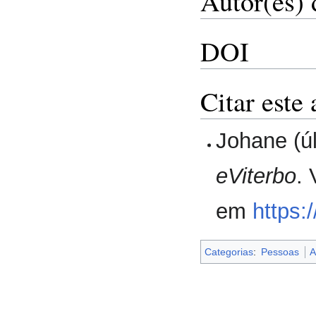
Autor(es) 
DOI
Citar este 
Johane (ú
eViterbo
.
em
https:
Categorias
:
Pessoas
A