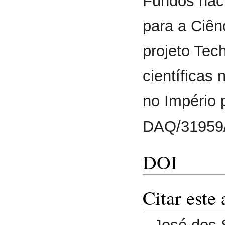
Fundos nac
para a Ciênc
projeto Te
científicas
no Império
DAQ/31959
DOI
Citar este 