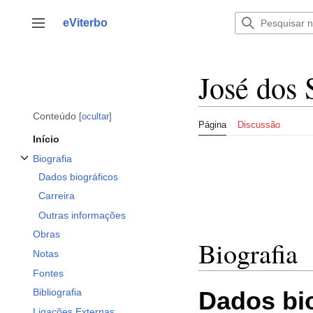
Saltar
para
eViterbo
Alternar barra lateral
o
conteúdo
José dos 
Conteúdo
ocultar
Página
Discussão
Início
Biografia
Alternar a subsecção Biografia
Dados biográficos
Carreira
Outras informações
Obras
Biografia
Notas
Fontes
Dados bi
Bibliografia
Ligações Externas