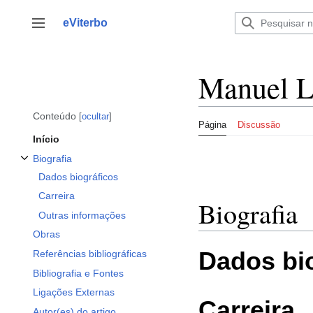
Saltar
para
eViterbo
Alternar barra lateral
o
conteúdo
Manuel L
Conteúdo
ocultar
Página
Discussão
Início
Biografia
Alternar a subsecção Biografia
Dados biográficos
Carreira
Biografia
Outras informações
Obras
Dados bi
Referências bibliográficas
Bibliografia e Fontes
Ligações Externas
Carreira
Autor(es) do artigo