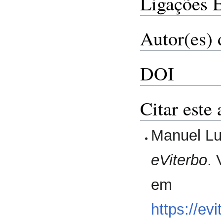
Ligações 
Autor(es) 
DOI
Citar este 
Manuel Luí
eViterbo
.
em
https://ev