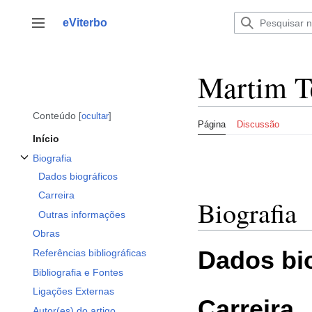
Saltar
para
eViterbo
Alternar barra lateral
o
conteúdo
Martim T
Conteúdo
ocultar
Página
Discussão
Início
Biografia
Alternar a subsecção Biografia
Dados biográficos
Carreira
Biografia
Outras informações
Obras
Dados bi
Referências bibliográficas
Bibliografia e Fontes
Ligações Externas
Carreira
Autor(es) do artigo