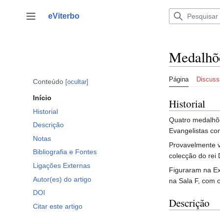
Saltar
para
eViterbo
Alternar barra lateral
o
conteúdo
Medalhõe
Página
Discuss
Conteúdo
ocultar
Início
Historial
Historial
Quatro medalhõe
Descrição
Evangelistas com
Notas
Provavelmente 
Bibliografia e Fontes
colecção do rei 
Ligações Externas
Figuraram na Ex
Autor(es) do artigo
na Sala F, com 
DOI
Descrição
Citar este artigo