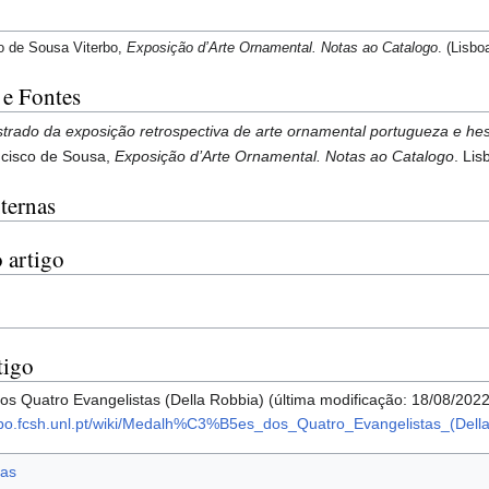
o de Sousa Viterbo,
Exposição d’Arte Ornamental. Notas ao Catalogo
. (Lisbo
 e Fontes
ustrado da exposição retrospectiva de arte ornamental portugueza e h
ncisco de Sousa,
Exposição d’Arte Ornamental. Notas ao Catalogo
. Li
ternas
 artigo
tigo
s Quatro Evangelistas (Della Robbia) (última modificação: 18/08/202
erbo.fcsh.unl.pt/wiki/Medalh%C3%B5es_dos_Quatro_Evangelistas_(Dell
as