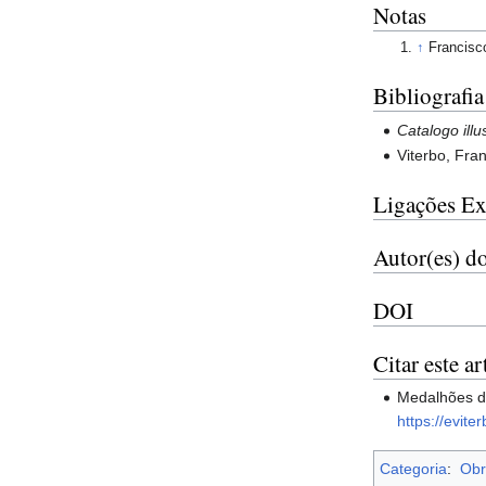
Notas
↑
Francisc
Bibliografia
Catalogo ill
Viterbo, Fra
Ligações Ex
Autor(es) do
DOI
Citar este ar
Medalhões do
https://evit
Categoria
:
Obr