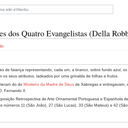
s dos Quatro Evangelistas (Della Robb
ão
s de faiança representando, cada um, a branco, sobre fundo azul, os
 os seus atributos, ladeados por uma grinalda de folhas e frutos.
vieram do do
Mosteiro da Madre de Deus
de Xabregas e entregavam, 
D. Fernando II.
posição Retrospectiva de Arte Ornamental Portuguesa e Espanhola d
os números 11 (São João), 27 (São Lucas), 33 (São Mateus) e 42 (Sã