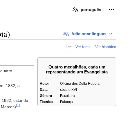
Ferramen
português
ia)
Adicionar línguas
Ler
Ver fonte
Ver histórico
Quatro medalhões, cada um
 quatro
representando um Evangelista
Autor
Oficina dos Della Robbia
em 1882, a
Data
século XVI
Género
Escultura
e 1882, estando
Técnica
Faiança
[1]
o Marcos)
.