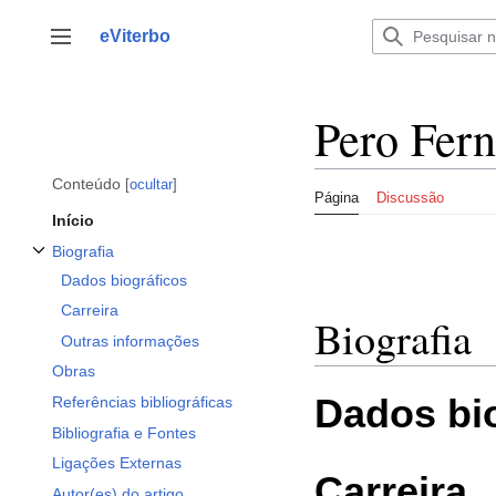
Saltar
para
eViterbo
Alternar barra lateral
o
conteúdo
Pero Fern
Conteúdo
ocultar
Página
Discussão
Início
Biografia
Alternar a subsecção Biografia
Dados biográficos
Carreira
Biografia
Outras informações
Obras
Dados bi
Referências bibliográficas
Bibliografia e Fontes
Ligações Externas
Carreira
Autor(es) do artigo