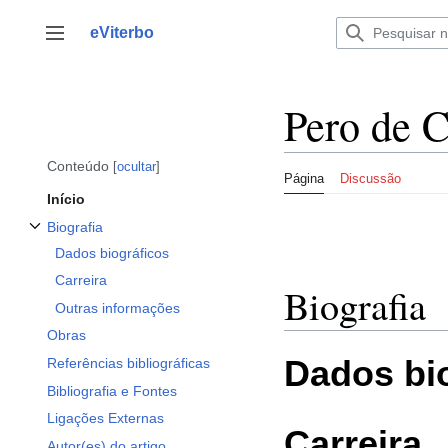
Saltar
para
eViterbo
Alternar barra lateral
o
conteúdo
Pero de C
Conteúdo
ocultar
Página
Discussão
Início
Biografia
Alternar a subsecção Biografia
Dados biográficos
Carreira
Biografia
Outras informações
Obras
Dados bi
Referências bibliográficas
Bibliografia e Fontes
Ligações Externas
Carreira
Autor(es) do artigo