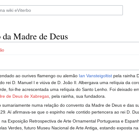
o da Madre de Deus
ão
ndado ao ourives flamengo ou alemão
Ian Vansteigoltist
pela rainha 
do rei D. Manuel I e viúva de D. João II. Albergava uma relíquia da co
arde, foi-lhe acrescentada uma relíquia do Santo Lenho. Foi deixado 
dre de Deus de Xabregas
, pela rainha, sua fundadora.
o sumariamente numa relação do convento da Madre de Deus e das sua
29. Aí afirmava-se que o espinho nele contido pertencera ao rei D. Du
 na Exposição Retrospectiva de Arte Ornamental Portuguesa e Espanho
elas Verdes, futuro Museu Nacional de Arte Antiga, estando exposta n