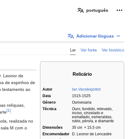
Ferramen
português
Adicionar línguas
Ler
Ver fonte
Ver histórico
Relicário
D. Leonor de
roa de espinhos de
em testamento ao
Autor
Ian Vansteigoltist
Data
1515-1525
Género
Ourivesaria
s relíquias,
Técnica
Ouro, fundido, relevado,
[1]
arte
.
inciso, cinzelado e
esmaltado, esmeraldas,
la, realizada no
rubis, pérola, e diamante
a sala M com o
Dimensões
35 cm × 15,5 cm
Encomendador
D. Leonor de Lencastre