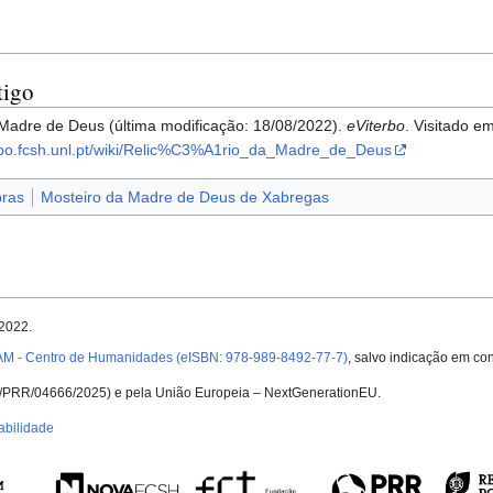
tigo
 Madre de Deus (última modificação: 18/08/2022).
eViterbo
. Visitado 
erbo.fcsh.unl.pt/wiki/Relic%C3%A1rio_da_Madre_de_Deus
ras
Mosteiro da Madre de Deus de Xabregas
 2022.
AM - Centro de Humanidades (eISBN: 978-989-8492-77-7)
, salvo indicação em con
UID/PRR/04666/2025) e pela União Europeia – NextGenerationEU.
abilidade