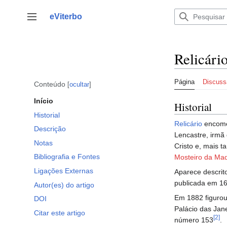
Saltar
para
eViterbo
Alternar barra lateral
o
conteúdo
Relicári
Página
Discuss
Conteúdo
ocultar
Início
Historial
Historial
Relicário
encome
Descrição
Lencastre, irmã 
Notas
Cristo e, mais t
Bibliografia e Fontes
Mosteiro da Ma
Ligações Externas
Aparece descrit
publicada em 16
Autor(es) do artigo
Em 1882 figurou
DOI
Palácio das Jan
Citar este artigo
[2]
número 153
.