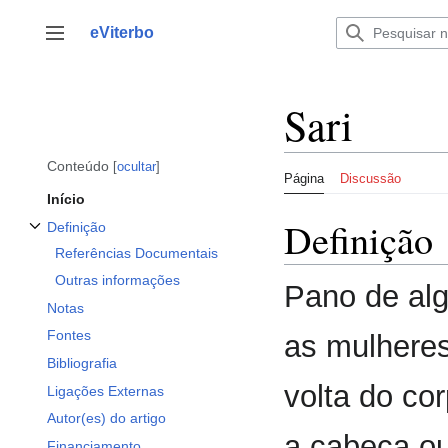
Saltar
para
eViterbo
Alternar barra lateral
o
conteúdo
Sari
Conteúdo
ocultar
Página
Discussão
Início
Definição
Definição
Alternar a subsecção Definição
Referências Documentais
Outras informações
Pano de alg
Notas
Fontes
as mulheres
Bibliografia
volta do c
Ligações Externas
Autor(es) do artigo
a cabeça o
Financiamento