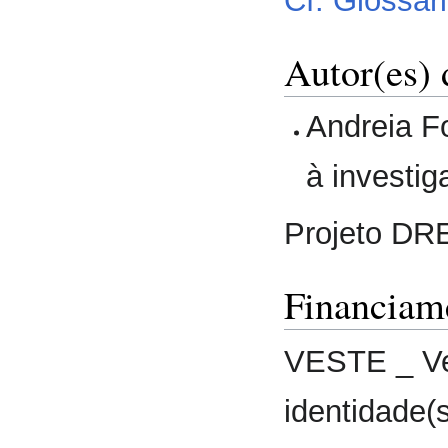
Cf. Glossár
Autor(es) 
Andreia Fo
à investig
Projeto DR
Financiam
VESTE _ Ves
identidade(