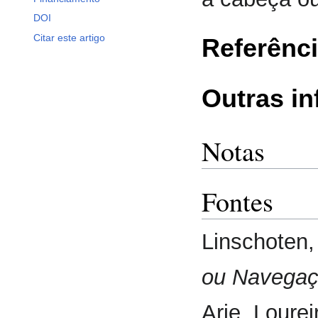
DOI
Citar este artigo
Referênc
Outras i
Notas
Fontes
Linschoten
ou Navegaçã
Arie, Lourei