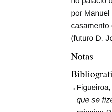
no palácio 
por Manuel 
casamento 
(futuro D. 
Notas
Bibliograf
Figueiroa,
que se fi