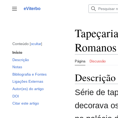
Saltar
para
eViterbo
Alternar barra lateral
o
conteúdo
Tapeçaria
Romanos
Conteúdo
ocultar
Início
Descrição
Página
Discussão
Notas
Descrição
Bibliografia e Fontes
Ligações Externas
Autor(es) do artigo
Série de ta
DOI
decorava o
Citar este artigo