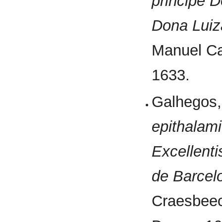
principe 
Dona Luiz
Manuel Ca
1633.
Galhegos
epithalam
Excellent
de Barcelo
Craesbeec