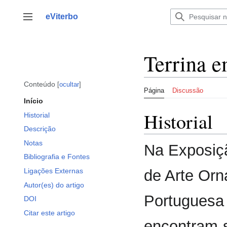
Saltar
para
eViterbo
Alternar barra lateral
o
conteúdo
Terrina e
Conteúdo
ocultar
Página
Discussão
Início
Historial
Historial
Descrição
Notas
Na Exposiç
Bibliografia e Fontes
Ligações Externas
de Arte Orn
Autor(es) do artigo
Portuguesa
DOI
Citar este artigo
encontram-