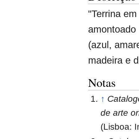
"Terrina em
amontoado 
(azul, amare
madeira e d
Notas
↑
Catalogo
de arte o
(Lisboa: 