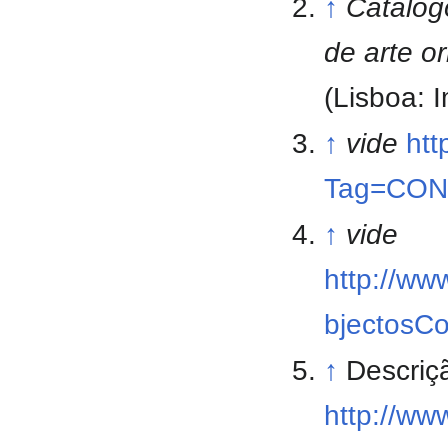
↑
Catalogo
de arte o
(Lisboa: 
↑
vide
htt
Tag=CON
↑
vide
http://ww
bjectosC
↑
Descriç
http://ww