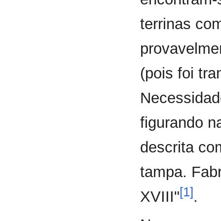
terrinas co
provavelmen
(pois foi tr
Necessidade
figurando n
descrita co
tampa. Fabr
[1]
XVIII"
.