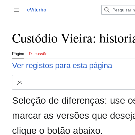
Saltar
para
eViterbo
Alternar barra lateral
o
conteúdo
Custódio Vieira: histori
Página
Discussão
Ver registos para esta página
Expandir
Seleção de diferenças: use o
marcar as versões que deseja
clique o botão abaixo.