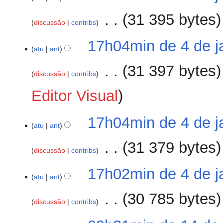
de
janeiro
‎
31 395 bytes
discussão
contribs
de
2023
17h04min de 4 de j
atu
ant
‎
31 397 bytes
discussão
contribs
Editor Visual
17h04min de 4 de j
atu
ant
‎
31 379 bytes
discussão
contribs
S
17h02min de 4 de j
e
atu
ant
m
‎
30 785 bytes
r
discussão
contribs
e
S
s
14