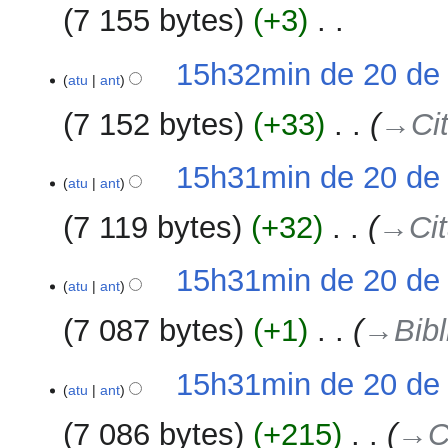
outubro
d
7 155 bytes
+3
‎
r
de
i
e
2017
ç
S
s
15h32min de 20 de 
ã
e
atu
ant
u
o
m
m
7 152 bytes
+33
‎
→‎Cit
r
o
e
d
s
15h31min de 20 de 
e
atu
ant
u
e
m
d
7 119 bytes
+32
‎
→‎Cit
o
i
d
ç
15h31min de 20 de 
e
ã
atu
ant
e
o
d
7 087 bytes
+1
‎
→‎Bibl
i
ç
15h31min de 20 de 
ã
atu
ant
o
7 086 bytes
+215
‎
→‎C