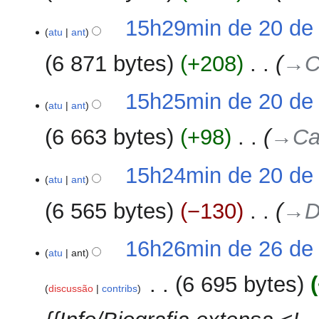
15h29min de 20 de 
atu
ant
6 871 bytes
+208
‎
→‎C
15h25min de 20 de 
atu
ant
6 663 bytes
+98
‎
→‎Ca
15h24min de 20 de 
atu
ant
6 565 bytes
−130
‎
→‎D
26
16h26min de 26 de
atu
ant
de
setembro
‎
6 695 bytes
discussão
contribs
de
2017