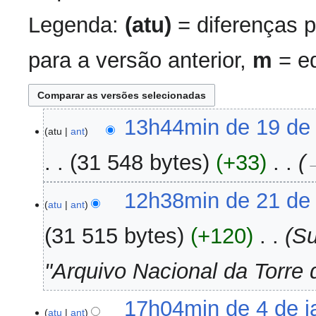
Legenda:
(atu)
= diferenças p
para a versão anterior,
m
= ed
19
13h44min de 19 de
atu
ant
de
março
31 548 bytes
+33
‎
→
de
2024
21
12h38min de 21 de
atu
ant
de
junho
31 515 bytes
+120
‎
Su
de
2023
"Arquivo Nacional da Torre
4
17h04min de 4 de j
atu
ant