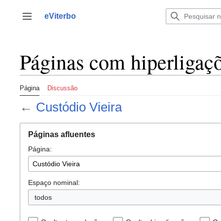
Saltar
para
eViterbo
Alternar barra lateral
o
conteúdo
Páginas com hiperligaçõ
Página
Discussão
←
Custódio Vieira
Páginas afluentes
Página:
Espaço nominal:
todos