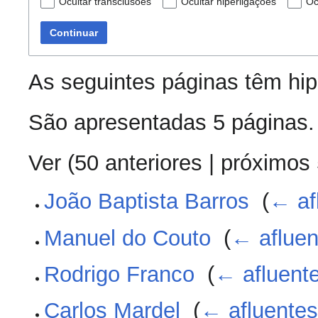
Ocultar transclusões
Ocultar hiperligações
Oc
Continuar
As seguintes páginas têm hi
São apresentadas 5 páginas.
Ver (
50 anteriores
|
próximos
João Baptista Barros
‎
(
← af
Manuel do Couto
‎
(
← afluen
Rodrigo Franco
‎
(
← afluent
Carlos Mardel
‎
(
← afluente