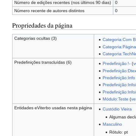
Número de edições recentes (nos últimos 90 dias)
0
Número recente de autores distintos
0
Propriedades da página
Categorias ocultas (3)
Categoria:Com Bi
Categoria:Págin
Categoria:Tech
Predefinições transcluídas (6)
Predefinição:!-
(
v
Predefinição:Dtex
Predefinição:Info
Predefinição:In
Predefinição:Info/
Módulo:Teste
(
ve
Entidades eViterbo usadas nesta página
Custódio Vieira
Algumas decl
Masculino
Rótulo: pt