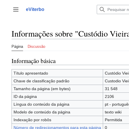
Saltar
para
eViterbo
Alternar barra lateral
o
conteúdo
Informações sobre "Custódio Vieir
Página
Discussão
Informação básica
Título apresentado
Custódio Viei
Chave de classificação padrão
Custodio Viei
Tamanho da página (em bytes)
31 548
ID da página
2106
Língua do conteúdo da página
pt - portuguê
Modelo de conteúdo da página
texto wiki
Indexação por robôs
Permitida
Número de redirecionamentos para esta página
0