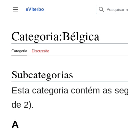
Saltar
para
eViterbo
Alternar barra lateral
o
conteúdo
Categoria
:
Bélgica
Categoria
Discussão
Subcategorias
Esta categoria contém as seg
de 2).
A