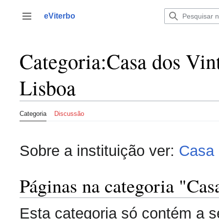
Saltar
para
eViterbo
Alternar barra lateral
o
conteúdo
Categoria
:
Casa dos Vin
Lisboa
Categoria
Discussão
Sobre a instituição ver:
Casa 
Páginas na categoria "Cas
Esta categoria só contém a s