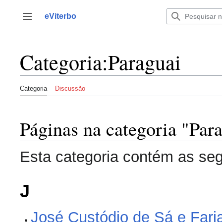
Saltar
para
eViterbo
Alternar barra lateral
o
conteúdo
Categoria
:
Paraguai
Categoria
Discussão
Páginas na categoria "Par
Esta categoria contém as segu
J
José Custódio de Sá e Fari