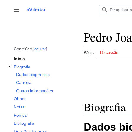
Saltar
para
eViterbo
Alternar barra lateral
o
conteúdo
Pedro Jo
Conteúdo
ocultar
Página
Discussão
Início
Biografia
Alternar a subsecção Biografia
Dados biográficos
Carreira
Outras informações
Obras
Biografia
Notas
Fontes
Dados bi
Bibliografia
Ligações Externas