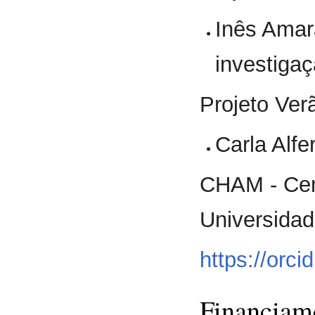
Inês Amara
investigaç
Projeto Ver
Carla Alfe
CHAM - Cen
Universida
https://orc
Financiam