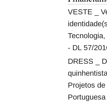
VESTE _ Ves
identidade(
Tecnologia,
- DL 57/20
DRESS _ De
quinhentist
Projetos de
Portuguesa 