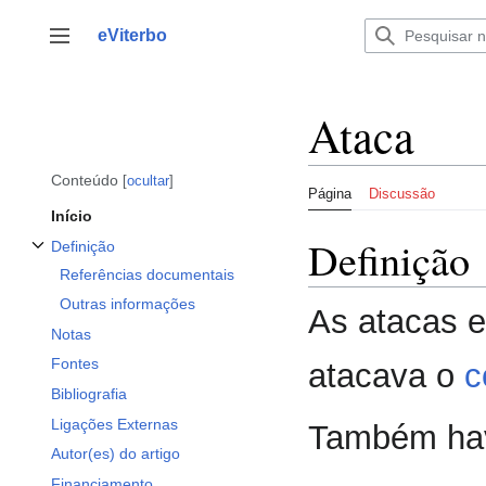
Saltar
para
eViterbo
Alternar barra lateral
o
conteúdo
Ataca
Conteúdo
ocultar
Página
Discussão
Início
Definição
Definição
Alternar a subsecção Definição
Referências documentais
Outras informações
As atacas e
Notas
Fontes
atacava o
c
Bibliografia
Ligações Externas
Também hav
Autor(es) do artigo
Financiamento