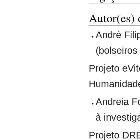
Autor(es) 
André Fili
(bolseiros
Projeto eVi
Humanidad
Andreia Fo
à investig
Projeto DR