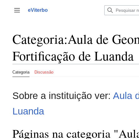
Saltar
para
eViterbo
Alternar barra lateral
o
conteúdo
Categoria
:
Aula de Geom
Fortificação de Luanda
Categoria
Discussão
Sobre a instituição ver:
Aula 
Luanda
Páginas na categoria "Aul