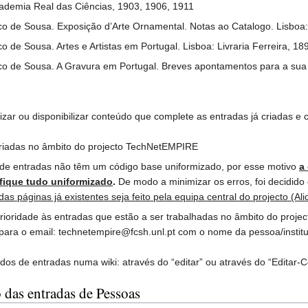
cademia Real das Ciências, 1903, 1906, 1911
sco de Sousa. Exposição d’Arte Ornamental. Notas ao Catalogo. Lisboa
co de Sousa. Artes e Artistas em Portugal. Lisboa: Livraria Ferreira, 18
sco de Sousa. A Gravura em Portugal. Breves apontamentos para a sua 
zar ou disponibilizar conteúdo que complete as entradas já criadas e c
criadas no âmbito do projecto TechNetEMPIRE
s de entradas não têm um código base uniformizado, por esse motivo
a
 fique tudo uniformizado
.
De modo a minimizar os erros, foi decidido
das páginas já existentes seja feito pela equipa central do projecto (Ali
rioridade às entradas que estão a ser trabalhadas no âmbito do proj
para o email: technetempire@fcsh.unl.pt com o nome da pessoa/institu
os de entradas numa wiki: através do “editar” ou através do “Editar-Có
 das entradas de Pessoas