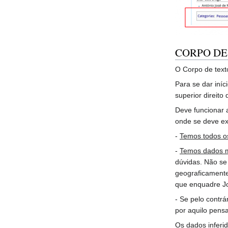
CORPO DE
O Corpo de texto
Para se dar iníc
superior direito
Deve funcionar 
onde se deve ex
-
Temos todos o
-
Temos dados m
dúvidas. Não se
geograficamente
que enquadre Jo
- Se pelo contrá
por aquilo pens
Os dados inferi