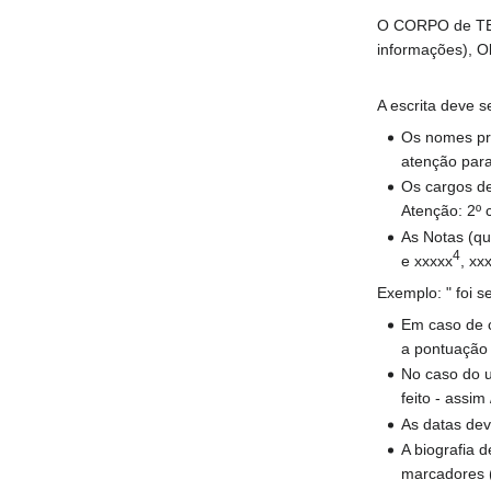
O CORPO de TEXT
informações), Ob
A escrita deve s
Os nomes pró
atenção para
Os cargos de
Atenção: 2º c
As Notas (qu
4
e xxxxx
, xx
Exemplo: " foi s
Em caso de c
a pontuação f
No caso do u
feito - assim
As datas dev
A biografia 
marcadores (