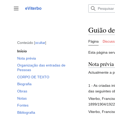
Saltar
para
eViterbo
Alternar barra lateral
o
conteúdo
Guião de
Página
Discuss
Conteúdo
ocultar
Início
Esta página ser
Nota prévia
Nota prévia
Organização das entradas de
Pessoas
Actualmente a 
CORPO DE TEXTO
Biografia
1 - As criadas i
Obras
das seguintes ob
Notas
Viterbo, Francis
1899/1904/1922
Fontes
Viterbo, Franci
Bibliografia