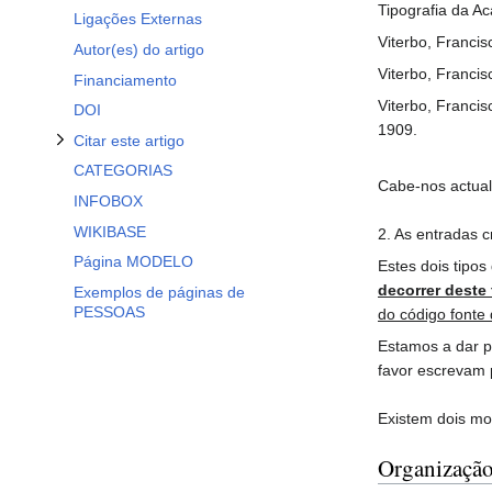
Alternar a subsecção Citar este artigo
Tipografia da A
Ligações Externas
Viterbo, Franci
Autor(es) do artigo
Viterbo, Francis
Financiamento
Viterbo, Franci
DOI
1909.
Citar este artigo
CATEGORIAS
Cabe-nos actuali
INFOBOX
WIKIBASE
2. As entradas 
Página MODELO
Estes dois tipo
decorrer deste
Exemplos de páginas de
PESSOAS
do código fonte 
Estamos a dar p
favor escrevam 
Existem dois mod
Organização