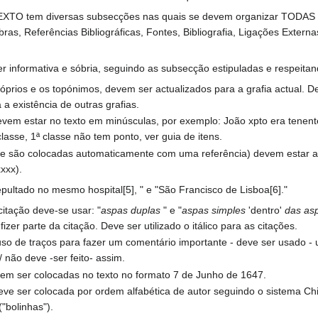
O tem diversas subsecções nas quais se devem organizar TODAS as e
ras, Referências Bibliográficas, Fontes, Bibliografia, Ligações Externa
er informativa e sóbria, seguindo as subsecção estipuladas e respeita
prios e os topónimos, devem ser actualizados para a grafia actual. 
 a existência de outras grafias.
vem estar no texto em minúsculas, por exemplo: João xpto era tenente
lasse, 1ª classe não tem ponto, ver guia de itens.
e são colocadas automaticamente com uma referência) devem estar ant
xxxx).
epultado no mesmo hospital[5], " e "São Francisco de Lisboa[6]."
itação deve-se usar: "
aspas duplas
" e "
aspas simples
'dentro'
das as
izer parte da citação. Deve ser utilizado o itálico para as citações.
so de traços para fazer um comentário importante - deve ser usado -
 / não deve -ser feito- assim.
em ser colocadas no texto no formato 7 de Junho de 1647.
deve ser colocada por ordem alfabética de autor seguindo o sistema C
"bolinhas").