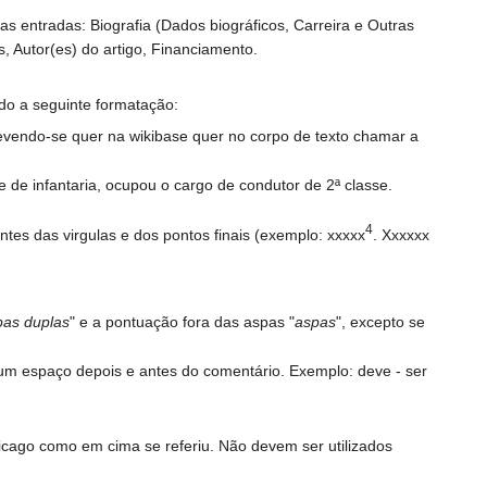
ntradas: Biografia (Dados biográficos, Carreira e Outras
s, Autor(es) do artigo, Financiamento.
ndo a seguinte formatação:
Devendo-se quer na wikibase quer no corpo de texto chamar a
 de infantaria, ocupou o cargo de condutor de 2ª classe.
4
es das virgulas e dos pontos finais (exemplo: xxxxx
. Xxxxxx
pas duplas
" e a pontuação fora das aspas "
aspas
", excepto se
 um espaço depois e antes do comentário. Exemplo: deve - ser
hicago como em cima se referiu. Não devem ser utilizados