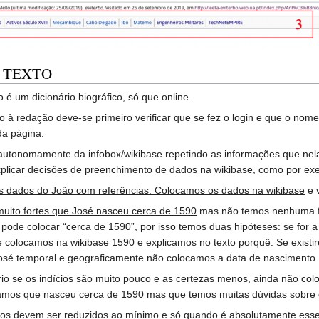
 TEXTO
 é um dicionário biográfico, só que online.
io à redação deve-se primeiro verificar que se fez o login e que o nome
 da página.
autonomamente da infobox/wikibase repetindo as informações que nel
plicar decisões de preenchimento de dados na wikibase, como por ex
s dados do João com referências. Colocamos os dados na wikibase
e v
uito fortes que José nasceu cerca de 1590
mas não temos nenhuma fo
 pode colocar “cerca de 1590”, por isso temos duas hipóteses: se for 
 colocamos na wikibase 1590 e explicamos no texto porquê. Se existi
sé temporal e geograficamente não colocamos a data de nascimento.
rio
se os indícios são muito pouco e as certezas menos, ainda não co
amos que nasceu cerca de 1590 mas que temos muitas dúvidas sobre 
dos devem ser reduzidos ao mínimo e só quando é absolutamente esse