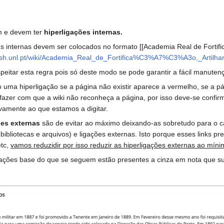
m e devem ter
hiperligações internas.
es internas devem ser colocados no formato [[Academia Real de Fortific
.fcsh.unl.pt/wiki/Academia_Real_de_Fortifica%C3%A7%C3%A3o,_Artilh
peitar esta regra pois só deste modo se pode garantir a fácil manutenç
 uma hiperligação se a página não existir aparece a vermelho, se a pá
fazer com que a wiki não reconheça a página, por isso deve-se conf
ivamente ao que estamos a digitar.
ões externas
são de evitar ao máximo deixando-as sobretudo para o cam
e bibliotecas e arquivos) e ligações externas. Isto porque esses link
etc,
vamos reduzidir por isso reduzir as hiperligações externas ao mín
ações base do que se seguem estão presentes a cinza em nota que su