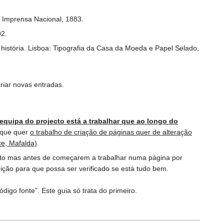
: Imprensa Nacional, 1883.
92.
história. Lisboa: Tipografia da Casa da Moeda e Papel Selado,
riar novas entradas.
 equipa do projecto está a trabalhar que ao longo do
 que quer
o trabalho de criação de páginas quer de alteração
ce, Mafalda)
.
ecto mas antes de começarem a trabalhar numa página por
ição para que possa ser verificado se está tudo bem.
digo fonte”. Este guia só trata do primeiro.