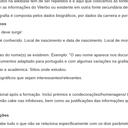
os na wikibase têm de ser repetidos e é aqui que colocamos as fontes,
m as informações do Viterbo ou existente em outra fonte secundária
grafia é composta pelos dados biográficos, por dados da carreira e p
cos
 deve surgir:
é conhecido. Local de nascimento e data de nascimento. Local de mort
ções do nome(s) se existirem. Exemplo: "O seu nome aparece nos doc
umentos adaptado para português e com algumas variações na grafia 
r e académica. Sítios onde estudou.
ográficos que sejam interessantes/relevantes.
ional após a formação. Incluí prémios e condecorações/homenagens/ tít
não cabe nas infoboxes, bem como as justificações das informações qu
ações
cabe tudo o que não se relaciona especificamente com os dois parâmet