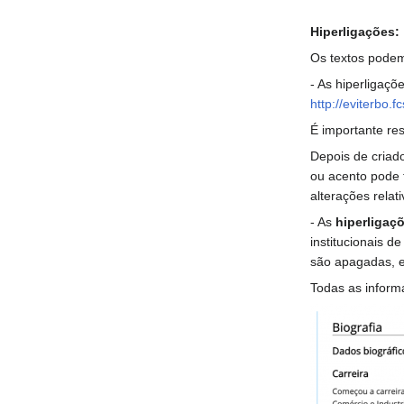
Hiperligações:
Os textos pode
- As hiperligaçõ
http://eviterbo
É importante res
Depois de criado
ou acento pode 
alterações relat
- As
hiperligaç
institucionais d
são apagadas, 
Todas as inform