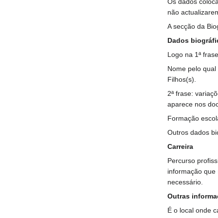
Os dados colocad
não actualizare
A secção da Bio
Dados biográfi
Logo na 1ª frase
Nome pelo qual 
Filhos(s).
2ª frase: varia
aparece nos doc
Formação escola
Outros dados bi
Carreira
Percurso profiss
informação que 
necessário.
Outras inform
É o local onde 