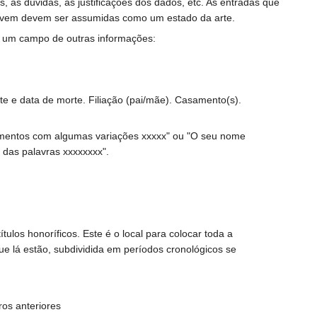
 as dúvidas, as justificações dos dados, etc. As entradas que
 devem devem ser assumidas como um estado da arte.
or um campo de outras informações:
e e data de morte. Filiação (pai/mãe). Casamento(s).
umentos com algumas variações xxxxx" ou "O seu nome
das palavras xxxxxxxx".
ulos honoríficos. Este é o local para colocar toda a
e lá estão, subdividida em períodos cronológicos se
ros anteriores