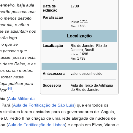
enheiro, haja aula
Data de
1738
extinção
s serão pessoas que
Paralisação
ao menos dezoito
1711
Início:
por dia; e não o
1738
Fim:
 se se adiantam nos
Localização
erão logo
r o que se
Localização
Rio de Janeiro, Rio de
Janeiro, Brasil
ja pessoas que
1698
Início:
 assim possa nesta
1738
Fim:
 deste Reino, e as
ros serem mortos.
Antecessora
valor desconhecido
o tomar neste
faça publicar para
Sucessora
Aula do Terço de Artilharia
[4]
lvor"
.
do Rio de Janeiro
hia (
Aula Militar da
 Pará (
Aula de Fortificação de São Luís
) que em todos os
as similares foram enviadas para os governadores de Angola,
e D. Pedro II na criação de uma rede alargada de núcleos de
boa (
Aula de Fortificação de Lisboa
) e depois em Elvas, Viana e