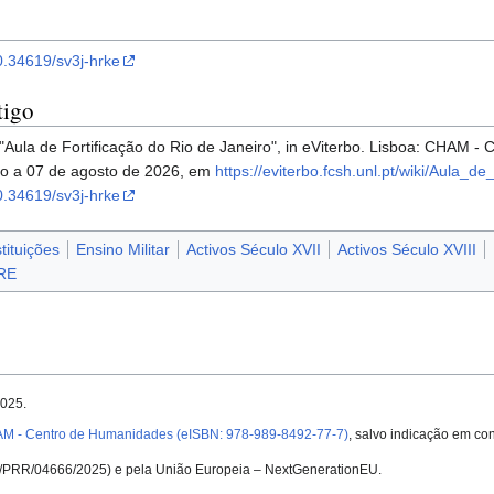
10.34619/sv3j-hrke
tigo
 "Aula de Fortificação do Rio de Janeiro", in eViterbo. Lisboa: CHAM
do a 07 de agosto de 2026, em
https://eviterbo.fcsh.unl.pt/wiki/Au
10.34619/sv3j-hrke
stituições
Ensino Militar
Activos Século XVII
Activos Século XVIII
RE
2025.
AM - Centro de Humanidades (eISBN: 978-989-8492-77-7)
, salvo indicação em con
UID/PRR/04666/2025) e pela União Europeia – NextGenerationEU.