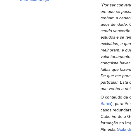
"Por ser conven
em que se possa 
tenham a capaci
anos de idade. O
sendo vencerão 
estudos e se te
excluídos, e qu
melhoram: e qu
voluntariamente
conquista haver
faltas que faze
De que me parec
particular. Esta
que venha a notí
O conteúdo da c
Bahia
), para Pe
casos redundara
Cabo Verde e G
formação no Imp
Almeida (
Aula d