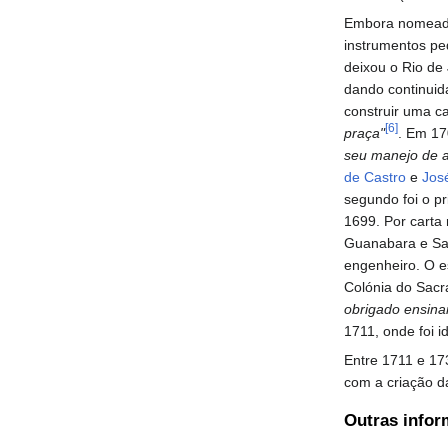
Embora nomea
instrumentos pe
deixou o Rio de
dando continuid
construir uma c
[6]
praça"
. Em 17
seu manejo de ar
de Castro
e
Jos
segundo foi o p
1699. Por carta
Guanabara e Sa
engenheiro. O e
Colónia do Sac
obrigado ensina
1711, onde foi i
Entre 1711 e 17
com a criação 
Outras info