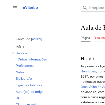
Saltar
para
eViterbo
Alternar barra lateral
o
conteúdo
Aula de 
Página
Discuss
Conteúdo
ocultar
Início
História
História
Alternar a subsecção História
Outras informações
Professores
As primeiras liç
Henriques
, nom
Notas
1697, por erros 
Bibliografia
nomeasse outro
Ligações Internas
José Velho de 
Autor(es) do artigo
de Janeiro, co
com a carta rég
DOI
estabelecia que:
Citar este artigo