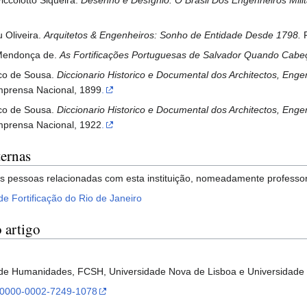
u Oliveira.
Arquitetos & Engenheiros: Sonho de Entidade Desde 1798.
R
 Mendonça de.
As Fortificações Portuguesas de Salvador Quando Cabeç
sco de Sousa.
Diccionario Historico e Documental dos Architectos, Enge
Imprensa Nacional, 1899
.
sco de Sousa.
Diccionario Historico e Documental dos Architectos, Enge
Imprensa Nacional, 1922
.
ternas
s pessoas relacionadas com esta instituição, nomeadamente professore
de Fortificação do Rio de Janeiro
 artigo
de Humanidades, FCSH, Universidade Nova de Lisboa e Universidade 
rg/0000-0002-7249-1078