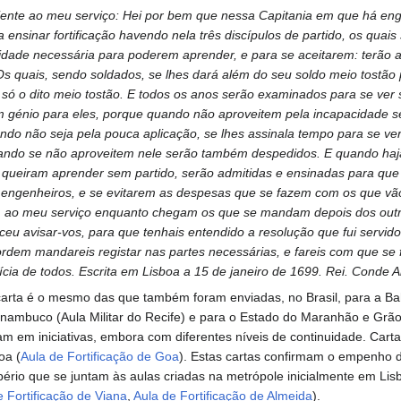
iente ao meu serviço: Hei por bem que nessa Capitania em que há eng
ensinar fortificação havendo nela três discípulos de partido, os quai
dade necessária para poderem aprender, e para se aceitarem: terão 
s quais, sendo soldados, se lhes dará além do seu soldo meio tostão 
só o dito meio tostão. E todos os anos serão examinados para se ver
m génio para eles, porque quando não aproveitem pela incapacidade s
ando não seja pela pouca aplicação, se lhes assinala tempo para se ve
ando se não aproveitem nele serão também despedidos. E quando ha
 queiram aprender sem partido, serão admitidas e ensinadas para que
 engenheiros, e se evitarem as despesas que se fazem com os que vão
m ao meu serviço enquanto chegam os que se mandam depois dos out
eu avisar-vos, para que tenhais entendido a resolução que fui servid
 ordem mandareis registar nas partes necessárias, e fareis com que se 
cia de todos. Escrita em Lisboa a 15 de janeiro de 1699. Rei. Conde A
arta é o mesmo das que também foram enviadas, no Brasil, para a Ba
rnambuco (Aula Militar do Recife) e para o Estado do Maranhão e Grão
m em iniciativas, embora com diferentes níveis de continuidade. Cart
oa (
Aula de Fortificação de Goa
). Estas cartas confirmam o empenho d
ério que se juntam às aulas criadas na metrópole inicialmente em Lis
e Fortificação de Viana
,
Aula de Fortificação de Almeida
).