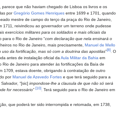
00, parece que não haviam chegado de Lisboa os livros e os
das por
Gregório Gomes Henriques
entre 1699 e 1701, quando
meado mestre de campo do terço da praça do Rio de Janeiro,
 em 1711, reivindicou ao governador um terreno onde pudesse
ais exercícios militares para os soldados e mais oficiais da
 para o Rio de Janeiro “
com declaração que nela ensinará o
heiros no Rio de Janeiro, mais precisamente,
Manuel de Mello
[8]
uso da fortificação, mas só com a doutrina das apostilas
”
. O
a antes de instalação oficial da
Aula Militar da Bahia
em
 Rio de Janeiro para atender às fortificações da Baía de
m 1709, estava doente, obrigando à contratação de outro
do por
Manuel de Azevedo Fortes
e que terá seguido para a
 Salvador,
“
[sic]
impondose-lhe a clausula de que não só será
[10]
nde for necessário”
. Terá seguido para o Rio de Janeiro em
ção, que poderá ter sido interrompida e retomada, em 1738,