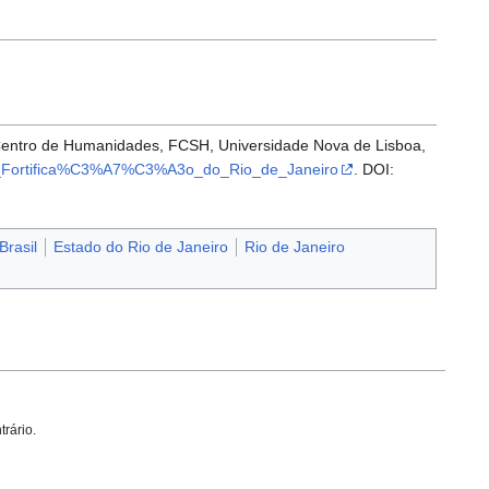
 - Centro de Humanidades, FCSH, Universidade Nova de Lisboa,
la_de_Fortifica%C3%A7%C3%A3o_do_Rio_de_Janeiro
. DOI:
Brasil
Estado do Rio de Janeiro
Rio de Janeiro
trário.