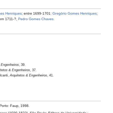
es Henriques
; entre 1699-1701:
Gregório Gomes Henriques
;
 em 1711-?,
Pedro Gomes Chaves
.
& Engenheiros
, 39.
itetos & Engenheiros
, 37.
lcanti,
Arquitetos & Engenheiros
, 41.
 Porto: Faup, 1998.
tares (1500-1822)
. São Paulo: Editora da Universidade :