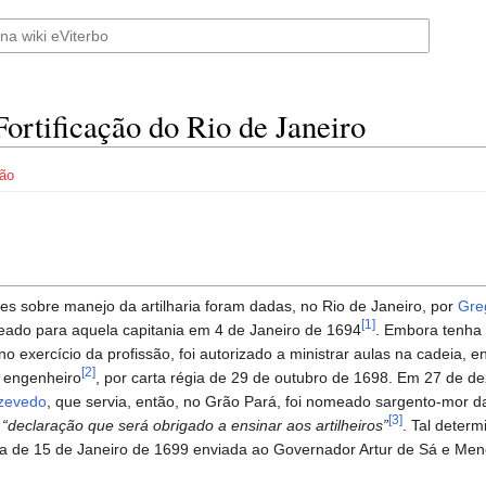
Fortificação do Rio de Janeiro
ão
ões sobre manejo da artilharia foram dadas, no Rio de Janeiro, por
Gre
[1]
eado para aquela capitania em 4 de Janeiro de 1694
. Embora tenha
no exercício da profissão, foi autorizado a ministrar aulas na cadeia, 
[2]
 engenheiro
, por carta régia de 29 de outubro de 1698. Em 27 de 
Azevedo
, que servia, então, no Grão Pará, foi nomeado sargento-mor da
[3]
m
“declaração que será obrigado a ensinar aos artilheiros”
. Tal determ
ia de 15 de Janeiro de 1699 enviada ao Governador Artur de Sá e Me