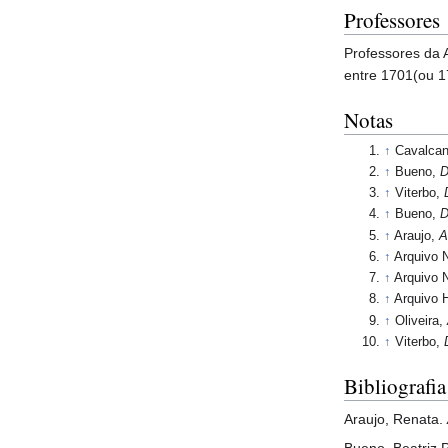
Professores
Professores da 
entre 1701(ou 1
Notas
↑
Cavalcan
↑
Bueno,
D
↑
Viterbo,
↑
Bueno,
D
↑
Araujo,
A
↑
Arquivo N
↑
Arquivo N
↑
Arquivo H
↑
Oliveira,
↑
Viterbo,
Bibliografia
Araujo, Renata.
Bueno, Beatriz P