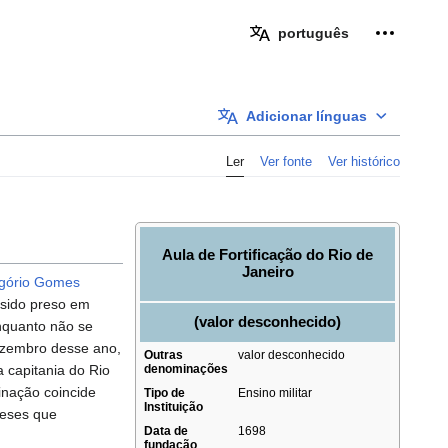
Ferramen
português
Adicionar línguas
Ler
Ver fonte
Ver histórico
Aula de Fortificação do Rio de
Janeiro
gório Gomes
 sido preso em
(
valor desconhecido
)
enquanto não se
dezembro desse ano,
Outras
valor desconhecido
 capitania do Rio
denominações
inação coincide
Tipo de
Ensino militar
Instituição
neses que
Data de
1698
fundação