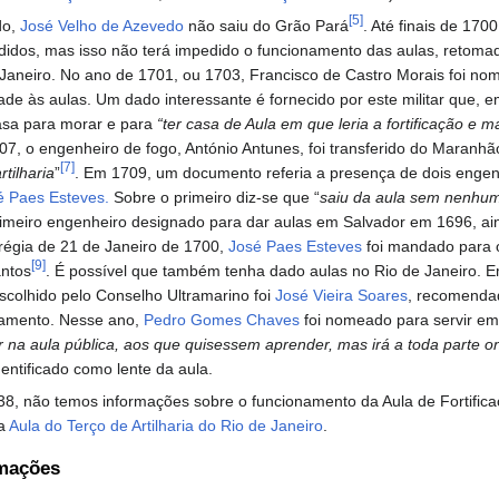
[5]
do,
José Velho de Azevedo
não saiu do Grão Pará
. Até finais de 17
didos, mas isso não terá impedido o funcionamento das aulas, retoma
 Janeiro. No ano de 1701, ou 1703, Francisco de Castro Morais foi no
ade às aulas. Um dado interessante é fornecido por este militar que,
asa para morar e para
“ter casa de Aula em que leria a fortificação e m
07, o engenheiro de fogo, António Antunes, foi transferido do Maranhão
[7]
tilharia
”
. Em 1709, um documento referia a presença de dois engen
é Paes Esteves.
Sobre o primeiro diz-se que “
saiu da aula sem nenhum 
rimeiro engenheiro designado para dar aulas em Salvador em 1696, aind
 régia de 21 de Janeiro de 1700,
José Paes Esteves
foi mandado para o
[9]
ntos
. É possível que também tenha dado aulas no Rio de Janeiro. E
scolhido pelo Conselho Ultramarino foi
José Vieira Soares
, recomenda
ramento. Nesse ano,
Pedro Gomes Chaves
foi nomeado para servir em
r na aula pública, aos que quisessem aprender, mas irá a toda parte o
dentificado como lente da aula.
38, não temos informações sobre o funcionamento da Aula de Fortifica
da
Aula do Terço de Artilharia do Rio de Janeiro
.
rmações