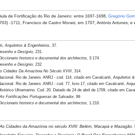
Aula de Fortificação do Rio de Janeiro: entre 1697-1698,
Gregório Gom
703) -1711, Francisco de Castro Morais; em 1707, António Antunes; e
ti,
Arquitetos & Engenheiros
, 37.
esenho e Desígnio
, 231.
Diccionario historico e documental dos architectos,
3:174.
esenho e Desígnio
, 232.
s Cidades Da Amazónia No Século XVIII
, 314.
acional. Rio de Janeiro. ANRJ - cod. 114, citado em Cavalcanti,
Arquitetos 
acional. Rio de Janeiro. ANRJ - cod. 77, livro 17, citado em Cavalcanti,
Arqu
istórico Ultramarino. Cod. 20. Datado de 24 de abril de 1709, citado em Cava
As Fortificações Portuguesas de Salvador
, 99.
Diccionario historico e documental dos architectos,
1:210.
As Cidades da Amazónia no século XVIII: Belém, Macapá e Mazagão
.
iccolotto Siqueira.
Desenho e Desígnio: O Brasil Dos Engenheiros Mili