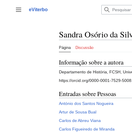
Saltar
para
eViterbo
Alternar barra lateral
o
conteúdo
Sandra Osório da Sil
Página
Discussão
Informação sobre a autora
Departamento de História, FCSH, Univ
https://orcid.org/0000-0001-7529-5008
Entradas sobre Pessoas
António dos Santos Nogueira
Artur de Sousa Bual
Carlos de Abreu Viana
Carlos Figueiredo de Miranda