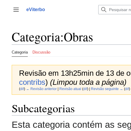
Saltar
para
eViterbo
Alternar barra lateral
o
conteúdo
Categoria
:
Obras
Categoria
Discussão
Revisão em 13h25min de 13 de o
contribs
)
(Limpou toda a página)
(
dif
)
← Revisão anterior
|
Revisão atual
(
dif
) |
Revisão seguinte →
(
dif
)
Subcategorias
Esta categoria contém as se